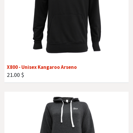
X800 - Unisex Kangaroo Arseno
21.00
$